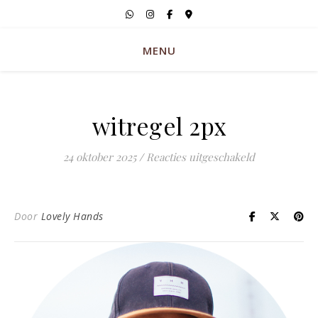
MENU
witregel 2px
voor witrege
24 oktober 2025
/
Reacties uitgeschakeld
Door
Lovely Hands