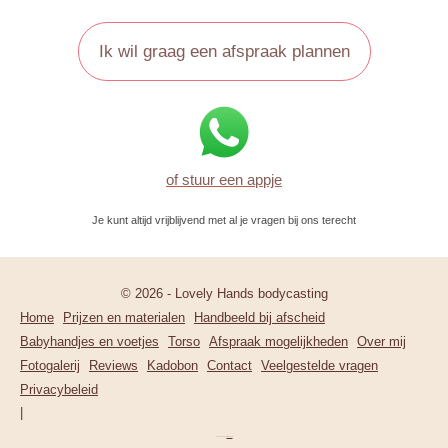
Ik wil graag een afspraak plannen
of stuur een appje
Je kunt altijd vrijblijvend met al je vragen bij ons terecht
© 2026 - Lovely Hands bodycasting
Home
Prijzen en materialen
Handbeeld bij afscheid
Babyhandjes en voetjes
Torso
Afspraak mogelijkheden
Over mij
Fotogalerij
Reviews
Kadobon
Contact
Veelgestelde vragen
Privacybeleid
Ashe thema door
WP Royal