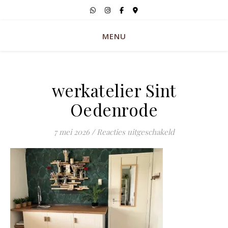
MENU
werkatelier Sint
Oedenrode
voor werkateli
7 mei 2026
/
Reacties uitgeschakeld