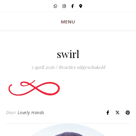
MENU
swirl
voor swirl
3 april 2026
/
Reacties uitgeschakeld
Door
Lovely Hands