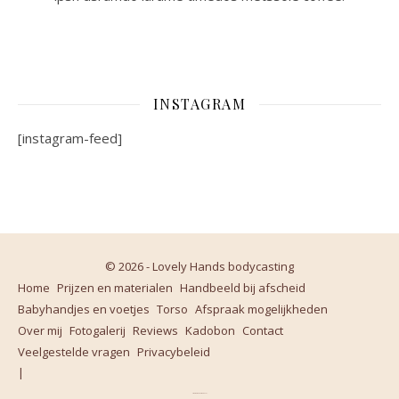
INSTAGRAM
[instagram-feed]
© 2026 - Lovely Hands bodycasting
Home
Prijzen en materialen
Handbeeld bij afscheid
Babyhandjes en voetjes
Torso
Afspraak mogelijkheden
Over mij
Fotogalerij
Reviews
Kadobon
Contact
Veelgestelde vragen
Privacybeleid
Ashe thema door
WP Royal