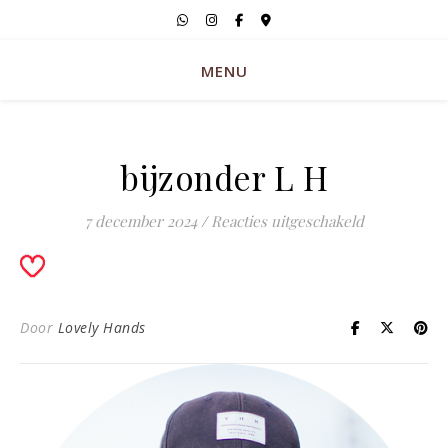
MENU
bijzonder L H
voor bijzond
7 december 2024
/
Reacties uitgeschakeld
Door
Lovely Hands