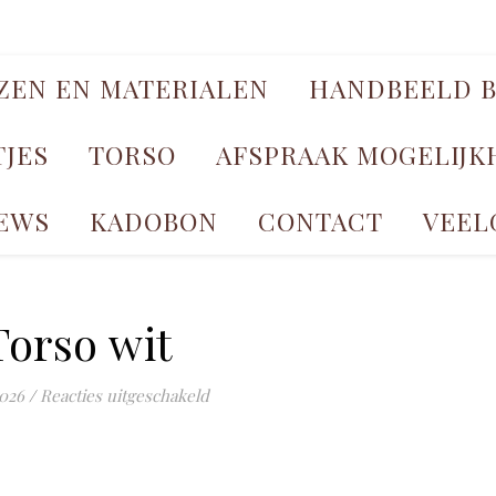
JZEN EN MATERIALEN
HANDBEELD B
TJES
TORSO
AFSPRAAK MOGELIJ
EWS
KADOBON
CONTACT
VEEL
Torso wit
voor Torso wit
2026
/
Reacties uitgeschakeld