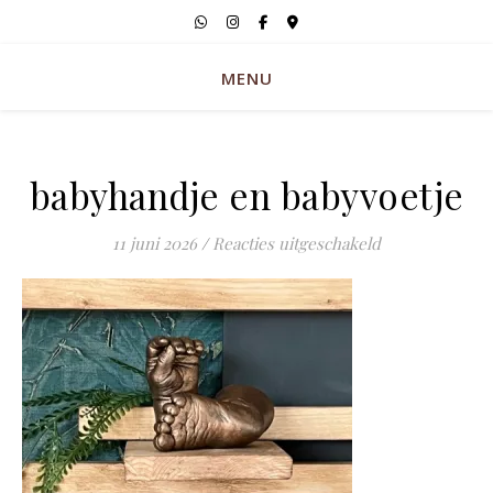
MENU
babyhandje en babyvoetje
voor babyhandj
11 juni 2026
/
Reacties uitgeschakeld