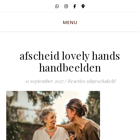
MENU
afscheid lovely hands
handbeelden
voor afsche
11 september 2025
/
Reacties uitgeschakeld